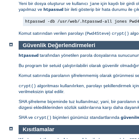
Yeni bir dosya oluşturur ve kullanıcı
için kaydı bir gird
jane
yapılmaz ve
bir ileti gösterip bir hata durumu ile çık
htpasswd
htpasswd -db /usr/web/.htpasswd-all jones Pwd
Komut satırından verilen parolayı (
)
algor
Pwd4Steve
crypt()
Güvenlik Değerlendirmeleri
tarafından yönetilen parola dosyalarına sunucunun 
htpasswd
Bu program bir setuid çalıştırılabiliri olarak güvenilir olmadığ
Komut satırında parolanın şifrelenmemiş olarak görünmesi s
algoritması kullanılırken, parolayı şekillendirmek içi
crypt()
verilmeksizin iptal edilir.
SHA şifreleme biçeminde tuz kullanılmaz; yani, bir parolanın sad
dizgesi eklediklerinden sözlük saldırılarına karşı daha dayanıkl
SHA ve
biçimleri günümüz standartlarında
güvenil
crypt()
Kısıtlamalar