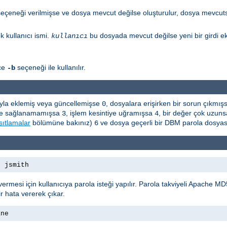
eçeneği verilmişse ve dosya mevcut değilse oluşturulur, dosya mevcutsa 
 kullanıcı ismi.
bu dosyada mevcut değilse yeni bir girdi ek
kullanıcı
ece
seçeneği ile kullanılır.
-b
rıyla eklemiş veya güncellemişse
, dosyalara erişirken bir sorun çıkmı
0
leşme sağlanamamışsa
, işlem kesintiye uğramışsa
, bir değer çok uzun
3
4
sıtlamalar
bölümüne bakınız)
ve dosya geçerli bir DBM parola dosyas
6
s jsmith
 vermesi için kullanıcıya parola isteği yapılır. Parola takviyeli Apache MD
 hata vererek çıkar.
ane