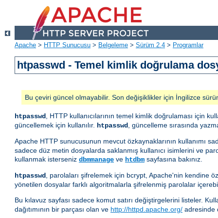
Apache
>
HTTP Sunucusu
>
Belgeleme
>
Sürüm 2.4
>
Programlar
htpasswd - Temel kimlik doğrulama dosy
Bu çeviri güncel olmayabilir. Son değişiklikler için İngilizce sürü
, HTTP kullanıcılarının temel kimlik doğrulaması için ku
htpasswd
güncellemek için kullanılır.
, güncelleme sırasında yazma
htpasswd
Apache HTTP sunucusunun mevcut özkaynaklarının kullanımı s
sadece düz metin dosyalarda saklanmış kullanıcı isimlerini ve parola
kullanmak isterseniz
ve
sayfasına bakınız.
dbmmanage
htdbm
, parolaları şifrelemek için bcrypt, Apache'nin kendine
htpasswd
yönetilen dosyalar farklı algoritmalarla şifrelenmiş parolalar içerebil
Bu kılavuz sayfası sadece komut satırı değiştirgelerini listeler. Ku
dağıtımının bir parçası olan ve
http://httpd.apache.org/
adresinde 