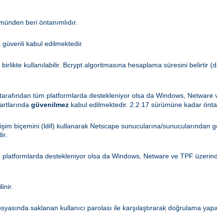
ümünden beri öntanımlıdır.
ok güvenli kabul edilmektedir.
 birlikte kullanılabilir. Bcrypt algoritmasına hesaplama süresini belirtir
tarafından tüm platformlarda destekleniyor olsa da Windows, Netware
artlarında
güvenilmez
kabul edilmektedir. 2.2.17 sürümüne kadar öntanı
eğişim biçemini (ldif) kullanarak Netscape sunucularına/sunucularından g
ir.
 platformlarda destekleniyor olsa da Windows, Netware ve TPF üzeri
inir.
osyasında saklanan kullanıcı parolası ile karşılaştırarak doğrulama yapar