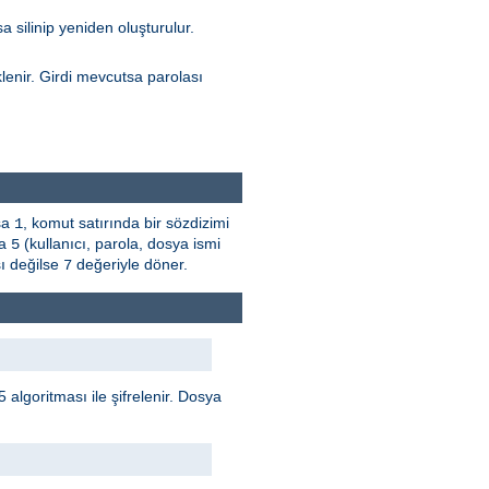
silinip yeniden oluşturulur.
lenir. Girdi mevcutsa parolası
şsa
, komut satırında bir sözdizimi
1
sa
(kullanıcı, parola, dosya ismi
5
ı değilse
değeriyle döner.
7
5 algoritması ile şifrelenir. Dosya