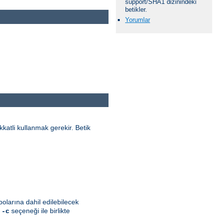
support/SHA1 dizinindeki
betikler.
Yorumlar
katli kullanmak gerekir. Betik
olarına dahil edilebilecek
k
seçeneği ile birlikte
-c