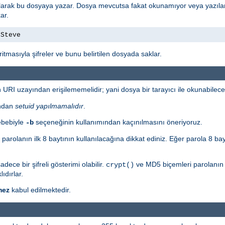
i olarak bu dosyaya yazar. Dosya mevcutsa fakat okunamıyor veya yazıla
ar.
4Steve
itmasıyla şifreler ve bunu belirtilen dosyada saklar.
URI uzayından erişilememelidir; yani dosya bir tarayıcı ile okunabilec
ından
setuid yapılmamalıdır
.
ebebiyle
seçeneğinin kullanımından kaçınılmasını öneriyoruz.
-b
n parolanın ilk 8 baytının kullanılacağına dikkat ediniz. Eğer parola 8 ba
ece bir şifreli gösterimi olabilir.
ve MD5 biçemleri parolanın ö
crypt()
ıdırlar.
mez
kabul edilmektedir.