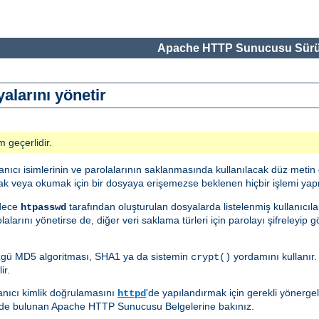
Apache HTTP Sunucusu Sürü
alarını yönetir
m geçerlidir.
llanıcı isimlerinin ve parolalarının saklanmasında kullanılacak düz meti
k veya okumak için bir dosyaya erişemezse beklenen hiçbir işlemi yap
adece
tarafından oluşturulan dosyalarda listelenmiş kullanıcılar
htpasswd
larını yönetirse de, diğer veri saklama türleri için parolayı şifreleyip g
 özgü MD5 algoritması, SHA1 ya da sistemin
yordamını kullanır
crypt()
ir.
llanıcı kimlik doğrulamasını
'de yapılandırmak için gerekli yönergeler
httpd
de bulunan Apache HTTP Sunucusu Belgelerine bakınız.