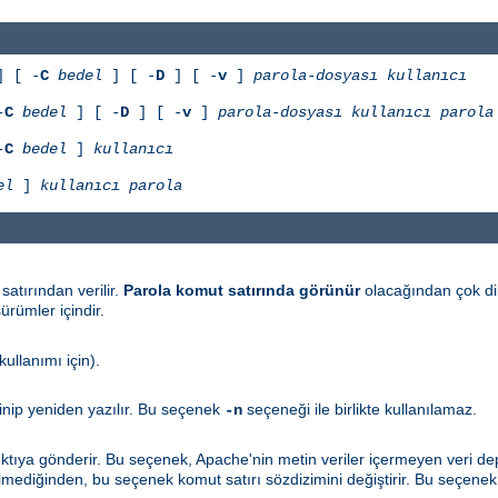
 [ -
C
bedel
] [ -
D
] [ -
v
]
parola-dosyası
kullanıcı
-
C
bedel
] [ -
D
] [ -
v
]
parola-dosyası
kullanıcı
parola
-
C
bedel
]
kullanıcı
el
]
kullanıcı
parola
satırından verilir.
Parola komut satırında görünür
olacağından çok dik
rümler içindir.
ullanımı için).
inip yeniden yazılır. Bu seçenek
seçeneği ile birlikte kullanılamaz.
-n
ktıya gönderir. Bu seçenek, Apache'nin metin veriler içermeyen veri dep
ilmediğinden, bu seçenek komut satırı sözdizimini değiştirir. Bu seçene