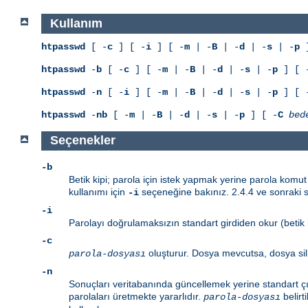
Kullanım
htpasswd
[ -
c
] [ -
i
] [ -
m
| -
B
| -
d
| -
s
| -
p
]
htpasswd
-
b
[ -
c
] [ -
m
| -
B
| -
d
| -
s
| -
p
] [ 
htpasswd
-
n
[ -
i
] [ -
m
| -
B
| -
d
| -
s
| -
p
] [ 
htpasswd
-
nb
[ -
m
| -
B
| -
d
| -
s
| -
p
] [ -
C
bed
Seçenekler
-b
Betik kipi; parola için istek yapmak yerine parola komut 
kullanımı için
seçeneğine bakınız. 2.4.4 ve sonraki sü
-i
-i
Parolayı doğrulamaksızın standart girdiden okur (betik k
-c
oluşturur. Dosya mevcutsa, dosya sil
parola-dosyası
-n
Sonuçları veritabanında güncellemek yerine standart çı
parolaları üretmekte yararlıdır.
belirt
parola-dosyası