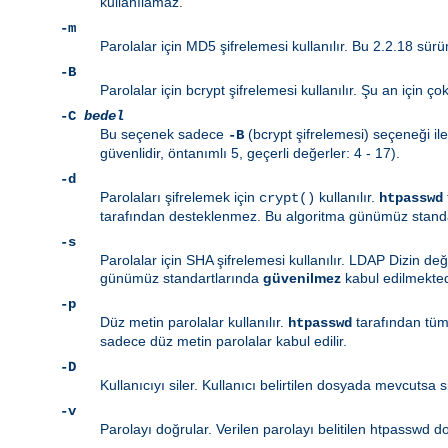
kullanılamaz.
-m
Parolalar için MD5 şifrelemesi kullanılır. Bu 2.2.18 sür
-B
Parolalar için bcrypt şifrelemesi kullanılır. Şu an için ç
-C
bedel
Bu seçenek sadece
(bcrypt şifrelemesi) seçeneği ile
-B
güvenlidir, öntanımlı 5, geçerli değerler: 4 - 17).
-d
Parolaları şifrelemek için
kullanılır.
crypt()
htpasswd
tarafından desteklenmez. Bu algoritma günümüz stand
-s
Parolalar için SHA şifrelemesi kullanılır. LDAP Dizin d
günümüz standartlarında
güvenilmez
kabul edilmekted
-p
Düz metin parolalar kullanılır.
tarafından tüm
htpasswd
sadece düz metin parolalar kabul edilir.
-D
Kullanıcıyı siler. Kullanıcı belirtilen dosyada mevcutsa sil
-v
Parolayı doğrular. Verilen parolayı belitilen htpasswd d