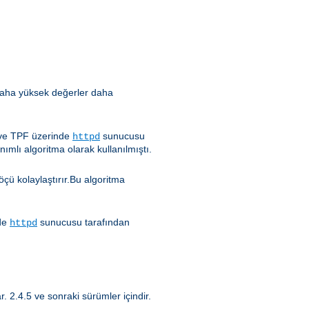
 (daha yüksek değerler daha
 ve TPF üzerinde
sunucusu
httpd
mlı algoritma olarak kullanılmıştı.
öçü kolaylaştırır.Bu algoritma
nde
sunucusu tarafından
httpd
. 2.4.5 ve sonraki sürümler içindir.