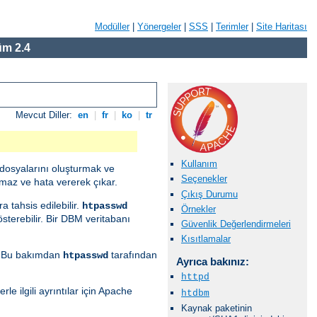
Modüller
|
Yönergeler
|
SSS
|
Terimler
|
Site Haritası
m 2.4
Mevcut Diller:
en
|
fr
|
ko
|
tr
Kullanım
n dosyalarını oluşturmak ve
Seçenekler
maz ve hata vererek çıkar.
Çıkış Durumu
a tahsis edilebilir.
htpasswd
Örnekler
österebilir. Bir DBM veritabanı
Güvenlik Değerlendirmeleri
Kısıtlamalar
. Bu bakımdan
tarafından
htpasswd
Ayrıca bakınız:
httpd
le ilgili ayrıntılar için Apache
htdbm
Kaynak paketinin