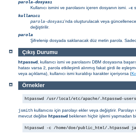
parola-dosyası
Kullanıcı ismini ve parolasını içeren dosyanın ismi.
s
-c
kullanıcı
'nda oluşturulacak veya güncellenecek
parola-dosyası
değiştirilir.
parola
Şifrelenip dosyada saklanacak düz metin parola. Sad
Çıkış Durumu
, kullanıcı ismi ve parolasını DBM dosyasına başa
htpasswd
hatası varsa
, parola etkileşimli alınmış fakat girdi ile eş
2
veya açıklama), kullanıcı ismi kuraldışı karakter içeriyorsa (
Kı
Örnekler
htpasswd /usr/local/etc/apache/.htpasswd-user
kullanıcısı için parolayı ekler veya değiştirir. Parolayı
jsmith
mevcut değilse
beklenen hiçbir işlemi yapmadan bir
htpasswd
htpasswd -c /home/doe/public_html/.htpasswd j