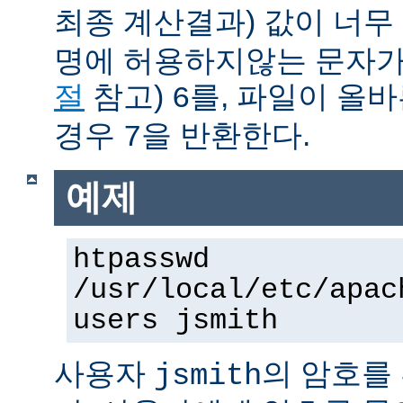
최종 계산결과) 값이 너무
명에 허용하지않는 문자가
절
참고)
를, 파일이 올
6
경우
을 반환한다.
7
예제
htpasswd
/usr/local/etc/apac
users jsmith
사용자
의 암호를
jsmith