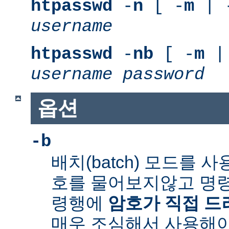
htpasswd
-
n
[ -
m
| 
username
htpasswd
-
nb
[ -
m
|
username
password
옵션
-b
배치(batch) 모드를 
호를 물어보지않고 명령
령행에
암호가 직접 
매우 조심해서 사용해야