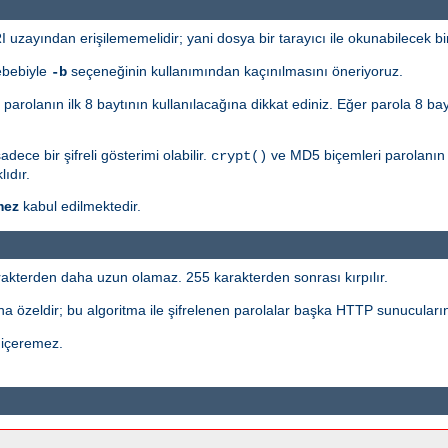
uzayından erişilememelidir; yani dosya bir tarayıcı ile okunabilecek b
ebebiyle
seçeneğinin kullanımından kaçınılmasını öneriyoruz.
-b
n parolanın ilk 8 baytının kullanılacağına dikkat ediniz. Eğer parola 8 ba
ece bir şifreli gösterimi olabilir.
ve MD5 biçemleri parolanın ö
crypt()
ıdır.
mez
kabul edilmektedir.
akterden daha uzun olamaz. 255 karakterden sonrası kırpılır.
a özeldir; bu algoritma ile şifrelenen parolalar başka HTTP sunucuların
 içeremez.