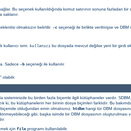
ğlar. Bu seçenek kullanıldığında komut satırının sonuna fazladan bir di
a saklanır.
eklentisi olmaksızın belirtilir.
seçeneği ile birlikte verilmişse ve DBM
-c
 kullanıcı ismi.
bu dosyada mevcut değilse yeni bir girdi ek
kullanıcı
la. Sadece
seçeneği ile kullanılır.
-b
olabilir.
 da sisteminizde bu birden fazla biçemle ilgili kütüphaneler vardır. 
ık ki, bu kütüphanelerin her birinin dosya biçimleri farklıdır. Bu bakım
ı biçemde olduğundan emin olmalısınız.
hangi tür DBM dosyasına 
htdbm
 şey dönmeyebileceği gibi, başka isimde bir DBM dosyasının oluşturulması
ır.
nmek için
programı kullanılabilir.
file