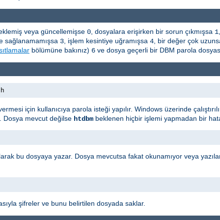
a eklemiş veya güncellemişse
, dosyalara erişirken bir sorun çıkmışsa
0
1
leşme sağlanamamışsa
, işlem kesintiye uğramışsa
, bir değer çok uzun
3
4
sıtlamalar
bölümüne bakınız)
ve dosya geçerli bir DBM parola dosyas
6
th
ı vermesi için kullanıcıya parola isteği yapılır. Windows üzerinde çalıştı
r. Dosya mevcut değilse
beklenen hiçbir işlemi yapmadan bir hata
htdbm
i olarak bu dosyaya yazar. Dosya mevcutsa fakat okunamıyor veya yazıla
sıyla şifreler ve bunu belirtilen dosyada saklar.