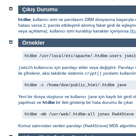
Çıkış Durumu
, kullanıcı ismi ve parolasını DBM dosyasına başarıyl
htdbm
hatası varsa
, parola etkileşimli alınmış fakat girdi ile eş
2
veya açıklama), kullanıcı ismi kuraldışı karakter içeriyorsa (
Kı
Örnekler
htdbm /usr/local/etc/apache/.htdbm-users jsmi
kullanıcısı için parolayı ekler veya değiştirir. Parolay
jsmith
ile şifrelenir, aksi takdirde sistemin
yordamı kullanılı
crypt()
htdbm -c /home/doe/public_html/.htdbm jane
Yeni bir dosya oluşturur ve kullanıcı
için kaydı bir gird
jane
yapılmaz ve
bir ileti gösterip bir hata durumu ile çıkar.
htdbm
htdbm -mb /usr/web/.htdbm-all jones Pwd4Steve
Komut satırından verilen parolayı (
) MD5 algoritma
Pwd4Steve