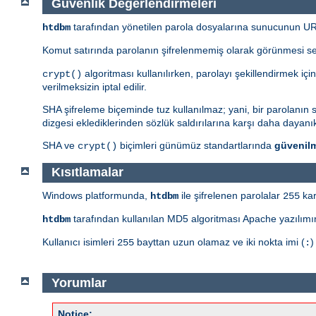
Güvenlik Değerlendirmeleri
tarafından yönetilen parola dosyalarına sunucunun URI 
htdbm
Komut satırında parolanın şifrelenmemiş olarak görünmesi s
algoritması kullanılırken, parolayı şekillendirmek içi
crypt()
verilmeksizin iptal edilir.
SHA şifreleme biçeminde tuz kullanılmaz; yani, bir parolanın sad
dizgesi eklediklerinden sözlük saldırılarına karşı daha dayanıkl
SHA ve
biçimleri günümüz standartlarında
güvenil
crypt()
Kısıtlamalar
Windows platformunda,
ile şifrelenen parolalar
kar
htdbm
255
tarafından kullanılan MD5 algoritması Apache yazılımın
htdbm
Kullanıcı isimleri
bayttan uzun olamaz ve iki nokta imi (
)
255
:
Yorumlar
Notice: