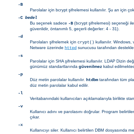
-B
Parolalar için bcrypt şifrelemesi kullanılır. Şu an için ç
-C
bedel
Bu seçenek sadece
(bcrypt şifrelemesi) seçeneği ile
-B
güvenlidir, öntanımlı 5, geçerli değerler: 4 - 31).
-d
Parolaları şifrelemek için
kullanılır. Windows,
crypt()
Netware üzerinde
sunucusu tarafından destekl
httpd
-s
Parolalar için SHA şifrelemesi kullanılır. LDAP Dizin de
günümüz standartlarında
güvenilmez
kabul edilmekted
-p
Düz metin parolalar kullanılır.
tarafından tüm pl
htdbm
düz metin parolalar kabul edilir.
-l
Veritabanındaki kullanıcıları açıklamalarıyla birlikte sta
-v
Kullanıcı adını ve parolasını doğrular. Program belirtil
çıkar.
-x
Kullanıcıyı siler. Kullanıcı belirtilen DBM dosyasında mev