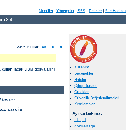
Modüller
|
Yönergeler
|
SSS
|
Terimler
|
Site Haritası
m 2.4
Mevcut Diller:
en
|
fr
|
tr
Kullanım
a kullanılacak DBM dosyalarını
Seçenekler
Hatalar
Çıkış Durumu
Örnekler
Güvenlik Değerlendirmeleri
llanıcı
Kısıtlamalar
ıcı
parola
Ayrıca bakınız:
httpd
dbmmanage