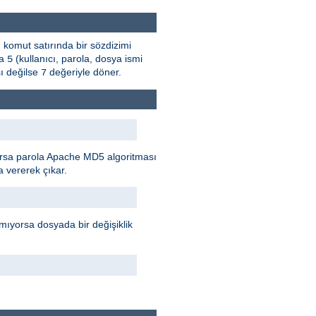
, komut satırında bir sözdizimi
sa
(kullanıcı, parola, dosya ismi
5
ı değilse
değeriyle döner.
7
rılırsa parola Apache MD5 algoritması
 vererek çıkar.
mıyorsa dosyada bir değişiklik