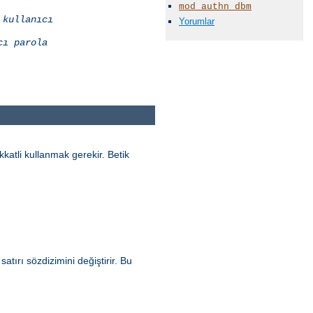
mod_authn_dbm
kullanıcı
Yorumlar
cı
parola
katli kullanmak gerekir. Betik
tırı sözdizimini değiştirir. Bu