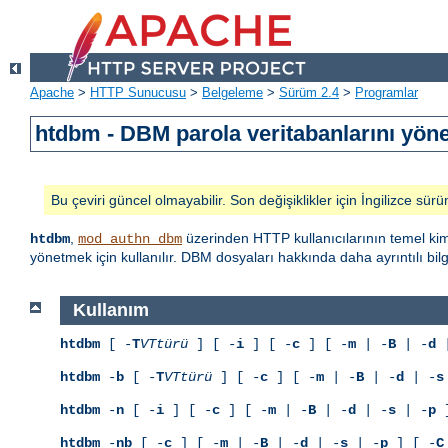
Apache
>
HTTP Sunucusu
>
Belgeleme
>
Sürüm 2.4
>
Programlar
htdbm - DBM parola veritabanlarını yöne
Bu çeviri güncel olmayabilir. Son değişiklikler için İngilizce sürü
,
üzerinden HTTP kullanıcılarının temel kiml
htdbm
mod_authn_dbm
yönetmek için kullanılır. DBM dosyaları hakkında daha ayrıntılı bil
Kullanım
htdbm
[ -
T
VTtürü
] [ -
i
] [ -
c
] [ -
m
| -
B
| -
d
|
htdbm
-
b
[ -
T
VTtürü
] [ -
c
] [ -
m
| -
B
| -
d
| -
s
htdbm
-
n
[ -
i
] [ -
c
] [ -
m
| -
B
| -
d
| -
s
| -
p
]
htdbm
-
nb
[ -
c
] [ -
m
| -
B
| -
d
| -
s
| -
p
] [ -
C