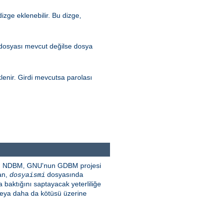
zge eklenebilir. Bu dizge,
 dosyası mevcut değilse dosya
lenir. Girdi mevcutsa parolası
SDBM, NDBM, GNU'nun GDBM projesi
dan,
dosyasında
dosyaismi
baktığını saptayacak yeterliliğe
 veya daha da kötüsü üzerine