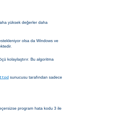
 (daha yüksek değerler daha
estekleniyor olsa da Windows ve
ktedir.
çü kolaylaştırır. Bu algoritma
sunucusu tarafından sadece
ttpd
 geçersizse program hata kodu 3 ile