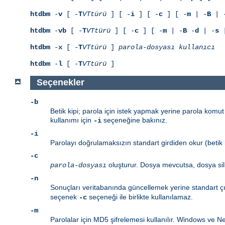
htdbm
-
v
[ -
T
VTtürü
] [ -
i
] [ -
c
] [ -
m
| -
B
| 
htdbm
-
vb
[ -
T
VTtürü
] [ -
c
] [ -
m
| -
B
-
d
| -
s
|
htdbm
-
x
[ -
T
VTtürü
]
parola-dosyası
kullanıcı
htdbm
-
l
[ -
T
VTtürü
]
Seçenekler
-b
Betik kipi; parola için istek yapmak yerine parola komut 
kullanımı için
seçeneğine bakınız.
-i
-i
Parolayı doğrulamaksızın standart girdiden okur (betik k
-c
oluşturur. Dosya mevcutsa, dosya sil
parola-dosyası
-n
Sonuçları veritabanında güncellemek yerine standart çı
seçenek
seçeneği ile birlikte kullanılamaz.
-c
-m
Parolalar için MD5 şifrelemesi kullanılır. Windows ve Ne