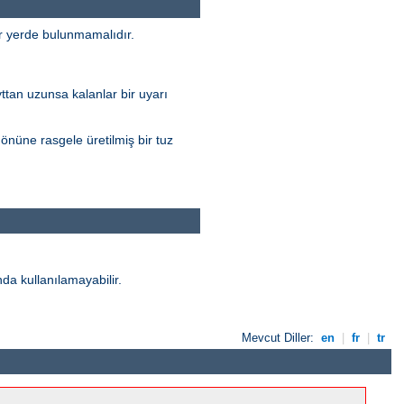
ir yerde bulunmamalıdır.
yttan uzunsa kalanlar bir uyarı
nüne rasgele üretilmiş bir tuz
da kullanılamayabilir.
Mevcut Diller:
en
|
fr
|
tr