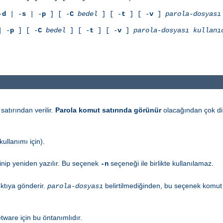
-
d
| -
s
| -
p
] [ -
C
bedel
] [ -
t
] [ -
v
]
parola-dosyası
 -
p
] [ -
C
bedel
] [ -
t
] [ -
v
]
parola-dosyası
kullanı
satırından verilir.
Parola komut satırında görünür
olacağından çok dik
ullanımı için).
inip yeniden yazılır. Bu seçenek
seçeneği ile birlikte kullanılamaz.
-n
ktıya gönderir.
belirtilmediğinden, bu seçenek komut sa
parola-dosyası
tware için bu öntanımlıdır.