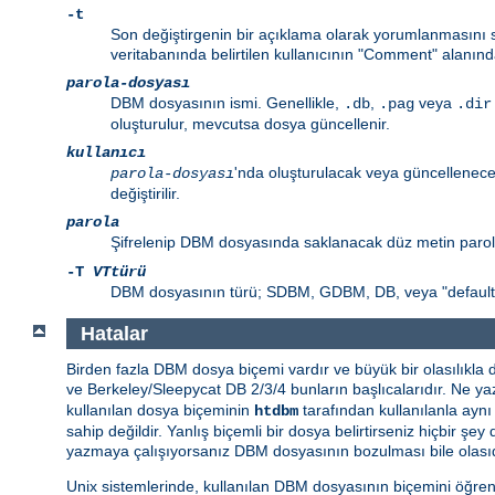
-t
Son değiştirgenin bir açıklama olarak yorumlanmasını sa
veritabanında belirtilen kullanıcının "Comment" alanınd
parola-dosyası
DBM dosyasının ismi. Genellikle,
,
veya
.db
.pag
.dir
oluşturulur, mevcutsa dosya güncellenir.
kullanıcı
'nda oluşturulacak veya güncellenecek
parola-dosyası
değiştirilir.
parola
Şifrelenip DBM dosyasında saklanacak düz metin paro
-T
VTtürü
DBM dosyasının türü; SDBM, GDBM, DB, veya "default" 
Hatalar
Birden fazla DBM dosya biçemi vardır ve büyük bir olasılıkla
ve Berkeley/Sleepycat DB 2/3/4 bunların başlıcalarıdır. Ne yaz
kullanılan dosya biçeminin
tarafından kullanılanla ayn
htdbm
sahip değildir. Yanlış biçemli bir dosya belirtirseniz hiçbir
yazmaya çalışıyorsanız DBM dosyasının bozulması bile olasıd
Unix sistemlerinde, kullanılan DBM dosyasının biçemini öğre