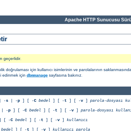
Apache HTTP Sunucusu Sürü
tir
m geçerlidir.
ik doğrulaması için kullanıcı isimlerinin ve parolalarının saklanmasınd
gi edinmek için
sayfasına bakınız.
dbmmanage
 -
s
| -
p
] [ -
C
bedel
] [ -
t
] [ -
v
]
parola-dosyası
ku
| -
p
] [ -
C
bedel
] [ -
t
] [ -
v
]
parola-dosyası
kullan
 [ -
C
bedel
] [ -
t
] [ -
v
]
kullanıcı
bedel
] [ -
t
] [ -
v
]
kullanıcı
parola