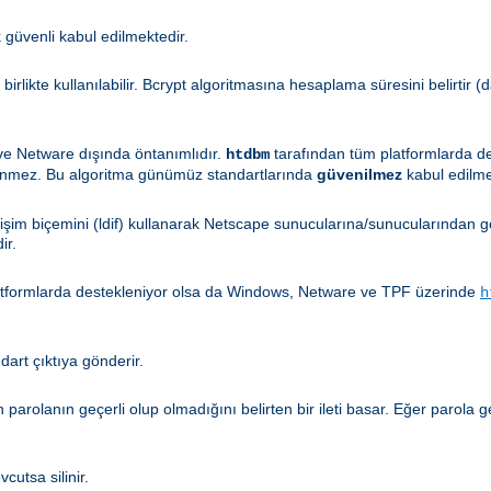
ok güvenli kabul edilmektedir.
 birlikte kullanılabilir. Bcrypt algoritmasına hesaplama süresini belirtir
 ve Netware dışında öntanımlıdır.
tarafından tüm platformlarda d
htdbm
enmez. Bu algoritma günümüz standartlarında
güvenilmez
kabul edilme
ğişim biçemini (ldif) kullanarak Netscape sunucularına/sunucularından gö
ir.
atformlarda destekleniyor olsa da Windows, Netware ve TPF üzerinde
h
ndart çıktıya gönderir.
en parolanın geçerli olup olmadığını belirten bir ileti basar. Eğer parola
cutsa silinir.