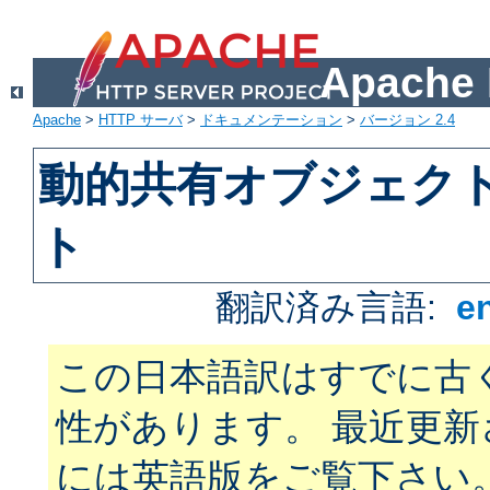
Apach
Apache
>
HTTP サーバ
>
ドキュメンテーション
>
バージョン 2.4
動的共有オブジェクト 
ト
翻訳済み言語:
e
この日本語訳はすでに古
性があります。 最近更
には英語版をご覧下さい