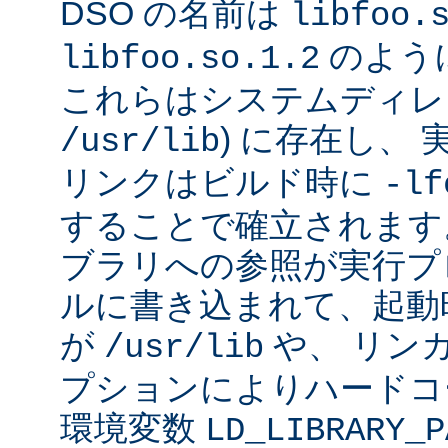
DSO の名前は
libfoo.
のよう
libfoo.so.1.2
これらはシステムディレク
) に存在し、
/usr/lib
リンクはビルド時に
-lf
することで確立されます
ブラリへの参照が実行プ
ルに書き込まれて、起動時に
が
や、 リン
/usr/lib
プションによりハードコ
環境変数
LD_LIBRARY_P